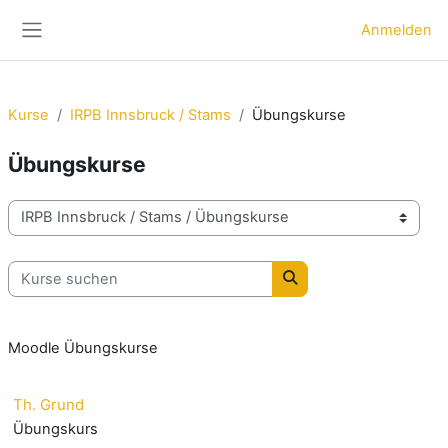
Zum Hauptinhalt
Anmelden
Website-Übersicht
Kurse
IRPB Innsbruck / Stams
Übungskurse
Übungskurse
Kursbereiche
Kurse suchen
Kurse suchen
Moodle Übungskurse
Th. Grund
Übungskurs