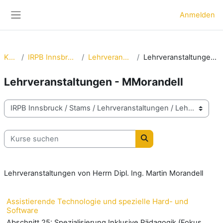
Zum Hauptinhalt
Anmelden
Website-Übersicht
Kurse
IRPB Innsbruck / Stams
Lehrveranstaltungen
Lehrveranstaltungen - MMorandell
Lehrveranstaltungen - MMorandell
Kursbereiche
Kurse suchen
Kurse suchen
Lehrveranstaltungen von Herrn Dipl. Ing. Martin Morandell
Assistierende Technologie und spezielle Hard- und
Software
Abschnitt 25: Spezialisierung Inklusive Pädagogik (Fokus