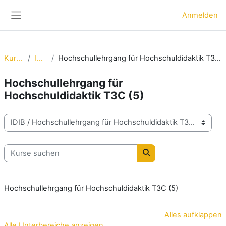
Zum Hauptinhalt
Anmelden
Website-Übersicht
Kurse
IDIB
Hochschullehrgang für Hochschuldidaktik T3C (5)
Hochschullehrgang für
Hochschuldidaktik T3C (5)
Kursbereiche
Kurse suchen
Kurse suchen
Hochschullehrgang für Hochschuldidaktik T3C (5)
Alles aufklappen
Alle Unterbereiche anzeigen