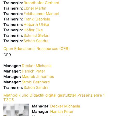
Trainer/in:
Brandhofer Gerhard
Trainer/in:
Ebner Martin
Trainer/in:
Feldbaumer Manuel
Trainer/in:
Frankl Gabriele
Trainer/in:
Höbarth Ulrike
Trainer/in:
Höfler Elke
Trainer/in:
Schmid Stefan
Trainer/in:
Schön Sandra
Open Educational Ressources (OER)
OER
Manager:
Decker Michaela
Manager:
Harrich Peter
Manager:
Maurek Johannes
Manager:
Strobl Bernhard
Trainer/in:
Schön Sandra
Methodik und Didaktik digital gestützter Präsenzlehre 1
T3C5
Manager:
Decker Michaela
Manager:
Harrich Peter