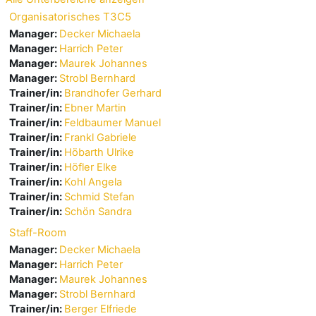
Organisatorisches T3C5
Manager:
Decker Michaela
Manager:
Harrich Peter
Manager:
Maurek Johannes
Manager:
Strobl Bernhard
Trainer/in:
Brandhofer Gerhard
Trainer/in:
Ebner Martin
Trainer/in:
Feldbaumer Manuel
Trainer/in:
Frankl Gabriele
Trainer/in:
Höbarth Ulrike
Trainer/in:
Höfler Elke
Trainer/in:
Kohl Angela
Trainer/in:
Schmid Stefan
Trainer/in:
Schön Sandra
Staff-Room
Manager:
Decker Michaela
Manager:
Harrich Peter
Manager:
Maurek Johannes
Manager:
Strobl Bernhard
Trainer/in:
Berger Elfriede