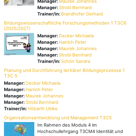
Manager:
Maurek Johannes
Manager:
Strobl Bernhard
Trainer/in:
Brandhofer Gerhard
Bildungswissenschaftliche Forschungsmethoden 1 T3C6
(2025/2027)
Manager:
Decker Michaela
Manager:
Harrich Peter
Manager:
Maurek Johannes
Manager:
Strobl Bernhard
Trainer/in:
Schön Sandra
Planung und Durchführung tertiärer Bildungsprozesse 1
T3C 5
Manager:
Decker Michaela
Manager:
Harrich Peter
Manager:
Maurek Johannes
Manager:
Strobl Bernhard
Trainer/in:
Höbarth Ulrike
Organisationsentwicklung und Management T3C5
Im Rahmen des Moduls 4 im
Hochschullehrgang T3CM4 Identität und