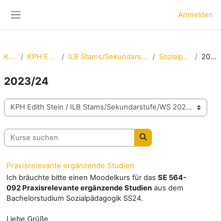
Zum Hauptinhalt
Anmelden
Website-Übersicht
Kurse
KPH Edith Stein
ILB Stams/Sekundarstufe/WS 2025/26
Sozialpädagogik
2023/24
2023/24
Kursbereiche
Kurse suchen
Kurse suchen
Praxisrelevante ergänzende Studien
Ich bräuchte bitte einen Moodelkurs für das
SE 564-
092 Praxisrelevante ergänzende Studien
aus dem
Bachelorstudium Sozialpädagogik SS24.
Liebe Grüße